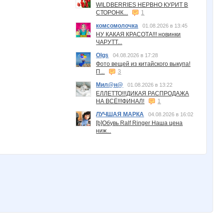
WILDBERRIES НЕРВНО КУРИТ В
СТОРОНК...
1
комсомолочка
01.08.2026 в 13:45
НУ КАКАЯ КРАСОТА!!! новинки
ЧАРУТТ...
Olgs
04.08.2026 в 17:28
Фото вещей из китайского выкупа!
П...
3
Мил@н@
01.08.2026 в 13:22
ЕЛЛЕТТО!!!ДИКАЯ РАСПРОДАЖА
НА ВСЁ!!!ФИНАЛ!
1
ЛУЧШАЯ МАРКА
04.08.2026 в 16:02
[b]Обувь Ralf Ringer Наша цена
ниж...