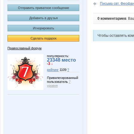
Письма свт. Феофа
Отправить приватное сообщение
Добавить в друзья
0 комментариев
. Ва
Игнорировать
Чтобы оставлять ко
Сделать подарок
Православный форум
популярность:
23348 место
-3 ↓
рейтинг
1109
?
Привилегированный
пользователь
7
уровня