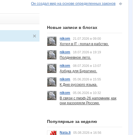
Он создал мир на основе определенных законов
Новые записи в блогах
nikom
21.07.2026 в 09:00
Хотел в IT - попал в рабство.
nikom
18.07.2026 в 19:19
Полдневное лето.
nikom
08.07.2026 в 13:07
Азбука для Буратино.
nikom
05.06.2026 в 15:55
К Дню русского языка.
nikom
05.06.2026 в 10:32
В связи с пмэф-26 напомним, как
они раззоряли Россию.
Популярные за неделю
Nata.li
05.08.2026 в 16:56