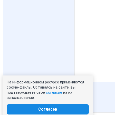
На информационном ресурсе применяются
Статистика портрета:
cookie-файлы. Оставаясь на сайте, вы
подтверждаете свое
согласие
на их
сейчас просматривают портрет - 0
использование.
зарегистрированные пользователи
посетившие портрет за 7 дней - 0
Согласен