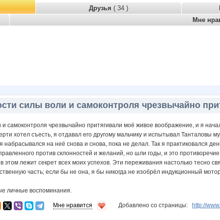
Друзья
( 34 )
Мне нра
сти силы воли и самоконтроля чрезвычайно при
 и самоконтроля чрезвычайно притягивали моё живое воображение, и я начал
мерти хотел съесть, я отдавал его другому мальчику и испытывал Танталовы му
я набрасывался на неё снова и снова, пока не делал. Так я практиковался ден
правленного против склонностей и желаний, но шли годы, и это противоречие
и в этом лежит секрет всех моих успехов. Эти переживания настолько тесно 
ственную часть; если бы не она, я бы никогда не изобрёл индукционный мотор
ые личные воспоминания.
Мне нравится
Добавлено со страницы:
http://ww