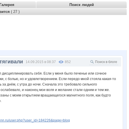
Галерея
Поиск людей
вится
( 27 )
тягивали
14.09.2015 в 08:37
852
 дисциплинировать себя. Если у меня было печенье или сочное
ки, с болью, но и удовлетворением. Если передо мной стояла какая-то
ь за днём, с утра до ночи. Сначала это требовало сильного
 ослабевало, и наконец мои воля и желание стали одним и тем же.
связаны с моим открытием вращающегося магнитного поля, как будто
.
w.nn.ru/user.php?user_id=184226&page=blog